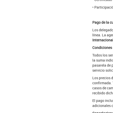
• Participaci
Pago de la c
Los delegados
línea. La age
Internacional
Condiciones
Todos los se
la suma indi
pasarela de p
servicio soli
Los precios d
confirmada. T
casos de cam
recibido dich
El pago inclu
adicionales 