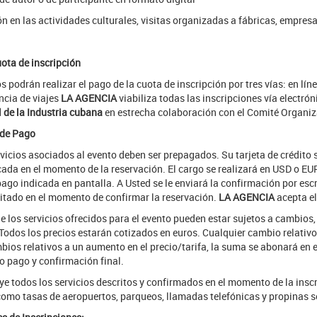
ón en las actividades culturales, visitas organizadas a fábricas, empresas
uota de inscripción
 podrán realizar el pago de la cuota de inscripción por tres vías: en lín
ncia de viajes
LA AGENCIA
viabiliza todas las inscripciones vía electrón
 de la Industria cubana
en estrecha colaboración con el Comité Organiz
 de Pago
rvicios asociados al evento deben ser prepagados. Su tarjeta de crédito
cada en el momento de la reservación. El cargo se realizará en USD o E
ago indicada en pantalla. A Usted se le enviará la confirmación por esc
citado en el momento de confirmar la reservación.
LA AGENCIA
acepta el
e los servicios ofrecidos para el evento pueden estar sujetos a cambios
odos los precios estarán cotizados en euros. Cualquier cambio relativo 
bios relativos a un aumento en el precio/tarifa, la suma se abonará en 
o pago y confirmación final.
ye todos los servicios descritos y confirmados en el momento de la insc
como tasas de aeropuertos, parqueos, llamadas telefónicas y propinas se