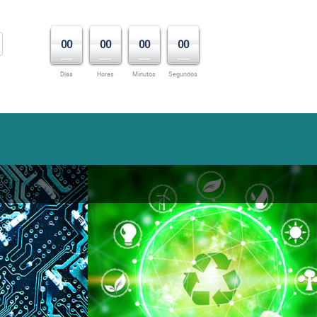
00
00
00
00
Días
Horas
Minutos
Segundos