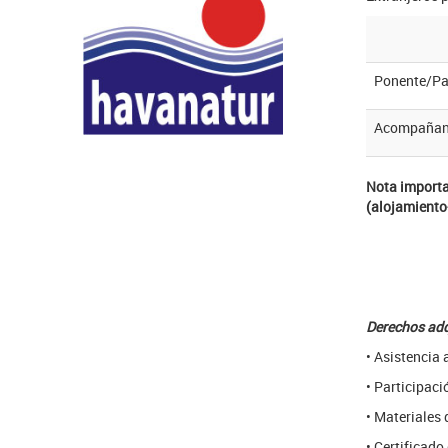
Ponente/Par
Acompañant
Nota importa
(alojamiento
Derechos adqu
• Asistencia a
• Participaci
• Materiales 
• Certificado