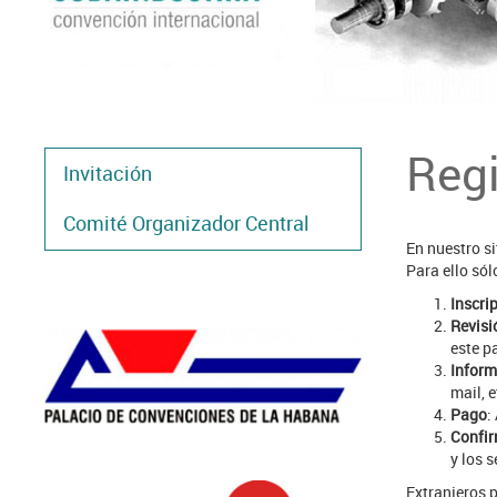
Regi
Invitación
Comité Organizador Central
En nuestro si
Para ello sól
Inscri
Revisi
este p
Inform
mail, e
Pago
:
Confi
y los s
Extranjeros 